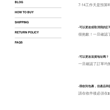
BLOG
7-14工作天是預
HOW TO BUY
SHIPPING
-可以更改或取消我的訂
RETURN POLICY
很抱歉！一旦確認
FAQS
-可以更改送貨地址嗎？
一旦確認了訂單均
-我收到包裹，但產品和
請在收件後必須在