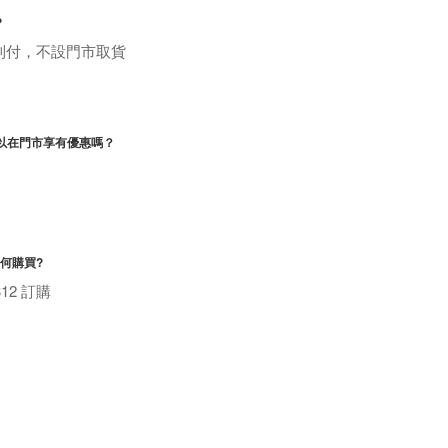
?
到付，不設門市取貨
以在門市享有優惠嗎？
如何購買?
312 訂購