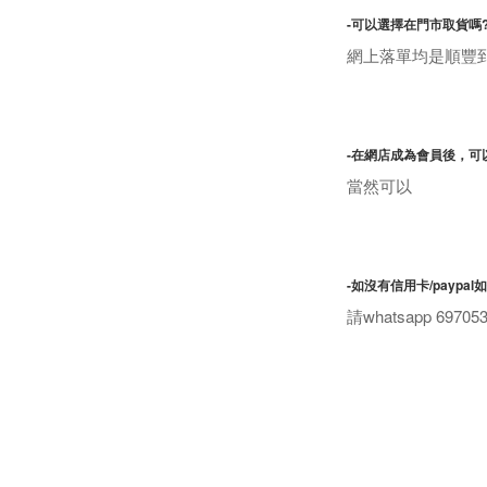
-可以選擇在門市取貨嗎
網上落單均是順豐
-在網店成為會員後，可
當然可以
-如沒有信用卡/paypal
請whatsapp 69705