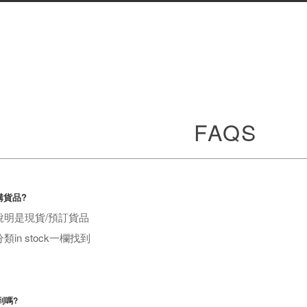
FAQS
購貨品?
說明是現貨/預訂貨品
in stock一欄找到
到嗎?