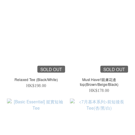
SOLD OUT
SOLD OUT
Relaxed Tee (Black/White)
Must Have!!親膚花邊
top(Brown/Beige/Black)
HK$198.00
HK$178.00