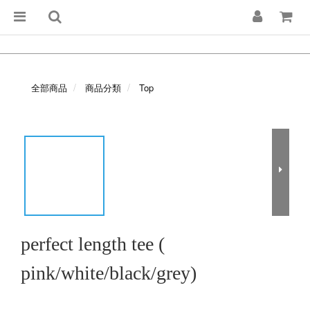
全部商品
商品分類
Top
perfect length tee (
pink/white/black/grey)