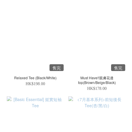
售完
售完
Relaxed Tee (Black/White)
Must Have!!親膚花邊
top(Brown/Beige/Black)
HK$198.00
HK$178.00