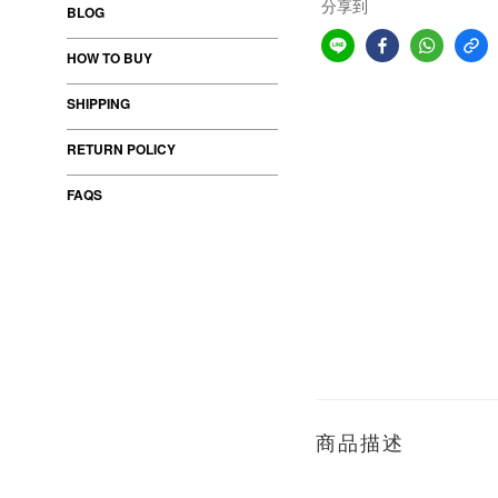
分享到
BLOG
HOW TO BUY
SHIPPING
RETURN POLICY
FAQS
商品描述