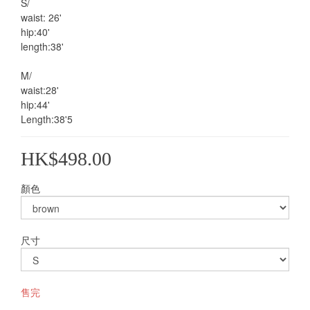
S/
waist: 26'
hip:40'
length:38'
M/
waist:28'
hip:44'
Length:38'5
HK$498.00
顏色
尺寸
售完