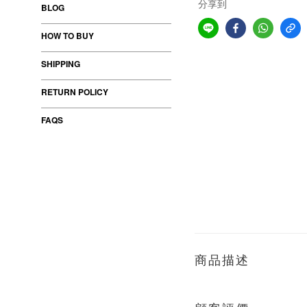
分享到
BLOG
HOW TO BUY
SHIPPING
RETURN POLICY
FAQS
商品描述