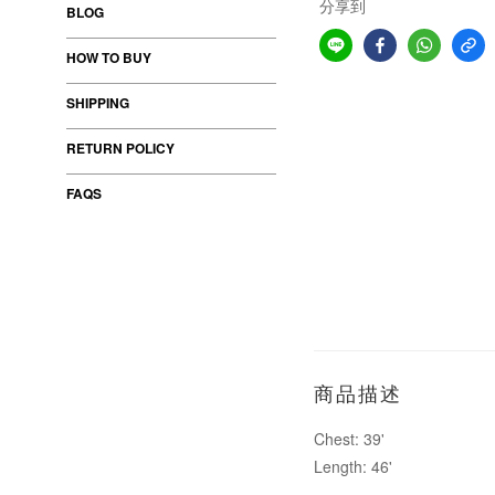
分享到
BLOG
HOW TO BUY
SHIPPING
RETURN POLICY
FAQS
商品描述
Chest: 39'
Length: 46'