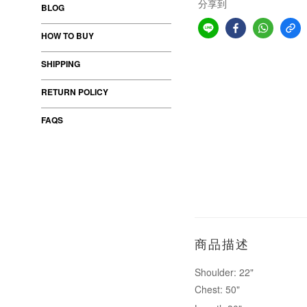
分享到
BLOG
HOW TO BUY
SHIPPING
RETURN POLICY
FAQS
商品描述
Shoulder: 22"
Chest: 50"