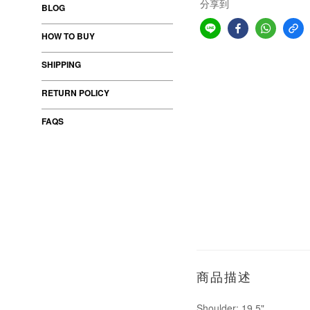
分享到
BLOG
HOW TO BUY
SHIPPING
RETURN POLICY
FAQS
商品描述
Shoulder: 19.5"