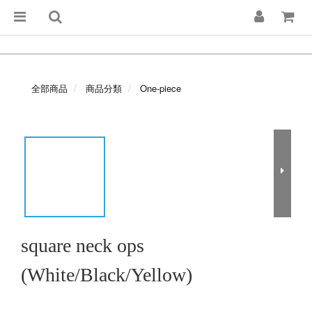
全部商品
商品分類
One-piece
square neck ops
(White/Black/Yellow)