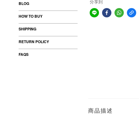
分享到
BLOG
HOW TO BUY
SHIPPING
RETURN POLICY
FAQS
商品描述