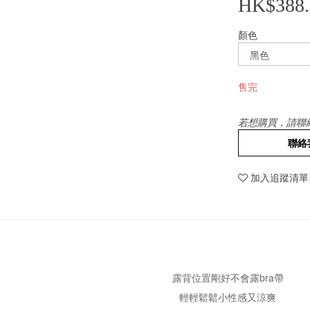
HK$388.
顏色
售完
若想購買，請聯
聯絡
加入追蹤清單
露背位置剛好不會露bra帶
輕輕鬆鬆小性感又涼爽