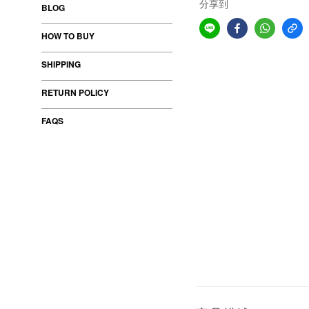
分享到
BLOG
HOW TO BUY
SHIPPING
RETURN POLICY
FAQS