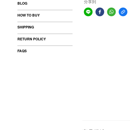
分享到
BLOG
HOW TO BUY
SHIPPING
RETURN POLICY
FAQS