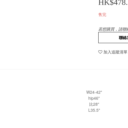
HK$478.
售完
若想購買，請聯
聯絡
加入追蹤清單
W24-42"
hip46"
比28"
L35.5"