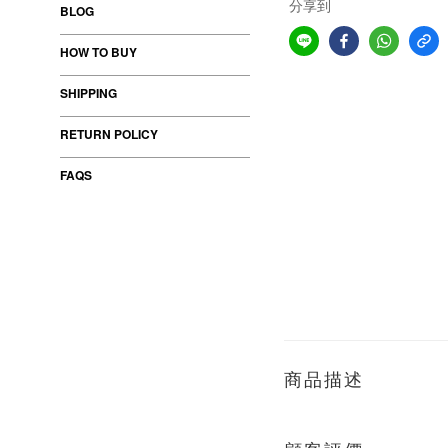
分享到
BLOG
HOW TO BUY
SHIPPING
RETURN POLICY
FAQS
商品描述