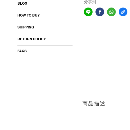
分享到
BLOG
HOW TO BUY
SHIPPING
RETURN POLICY
FAQS
商品描述