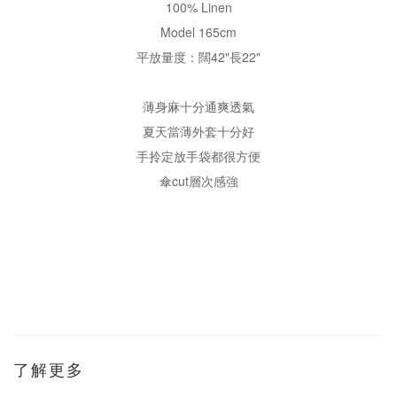
100% Linen
Model 165cm
平放量度：闊42"長22"
薄身麻十分通爽透氣
夏天當薄外套十分好
手拎定放手袋都很方便
傘cut層次感強
了解更多