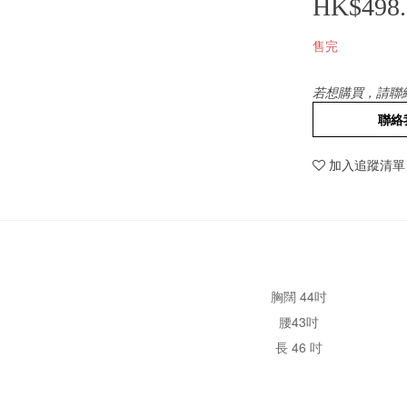
HK$498.
售完
若想購買，請聯
聯絡
加入追蹤清單
胸闊 44吋
腰43吋
長 46 吋