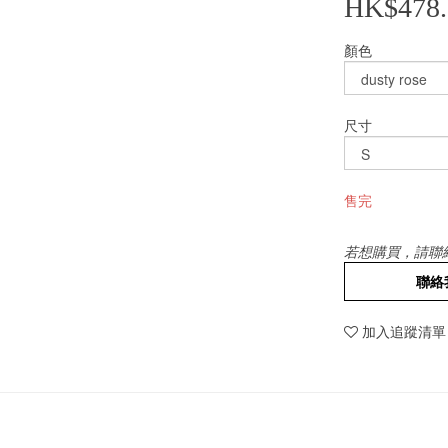
HK$478.
顏色
尺寸
售完
若想購買，請聯
聯絡
加入追蹤清單