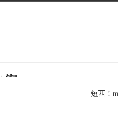
Bottom
短西！mus