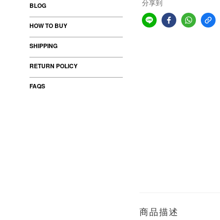
分享到
BLOG
HOW TO BUY
SHIPPING
RETURN POLICY
FAQS
商品描述